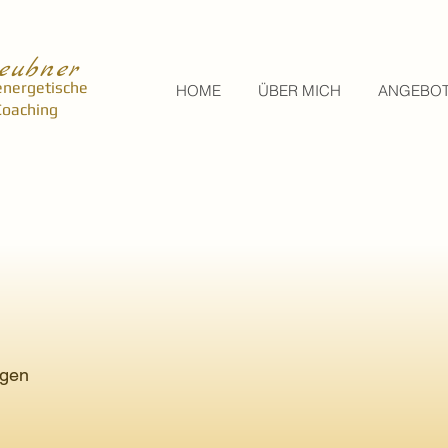
eubner
energetische
HOME
ÜBER MICH
ANGEBO
 Coaching
ngen