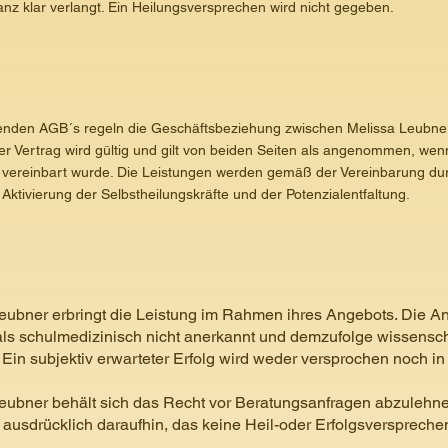
anz klar verlangt. Ein Heilungsversprechen wird nicht gegeben.
genden AGB´s regeln die Geschäftsbeziehung zwischen Melissa Leubn
Der Vertrag wird gültig und gilt von beiden Seiten als angenommen, wen
h vereinbart wurde. Die Leistungen werden gemäß der Vereinbarung du
Aktivierung der Selbstheilungskräfte und der Potenzialentfaltung.
eubner erbringt die Leistung im Rahmen ihres Angebots. Die
als schulmedizinisch nicht anerkannt und demzufolge wissenscha
 Ein subjektiv erwarteter Erfolg wird weder versprochen noch in
eubner behält sich das Recht vor Beratungsanfragen abzulehn
ausdrücklich daraufhin, das keine Heil-oder Erfolgsverspreche